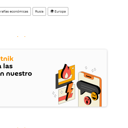
grafías económicas
Rusia
🌍 Europa
tnik
 las
en nuestro