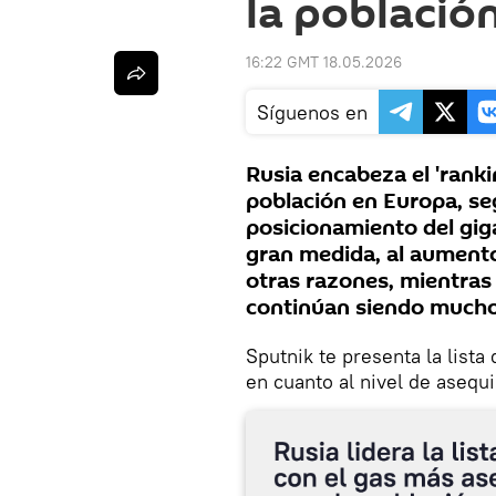
la població
16:22 GMT 18.05.2026
Síguenos en
Rusia encabeza el 'rankin
población en Europa, seg
posicionamiento del giga
gran medida, al aumento 
otras razones, mientras
continúan siendo mucho
Sputnik te presenta la lista
en cuanto al nivel de asequi