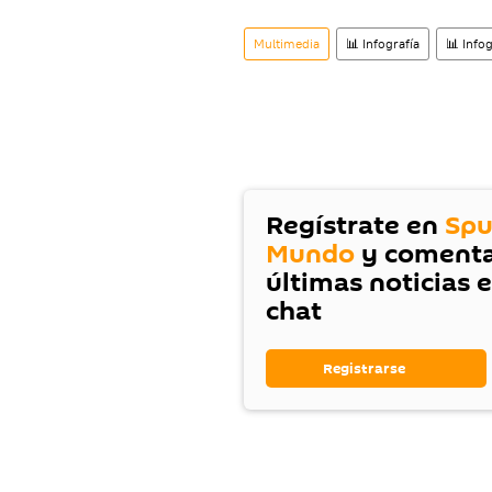
Multimedia
📊 Infografía
📊 Info
Regístrate en
Spu
Mundo
y comenta
últimas noticias 
chat
Registrarse