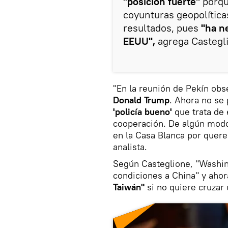
"posición fuerte"
porqu
coyunturas geopolítica
resultados, pues
"ha n
EEUU",
agrega Castegl
"En la reunión de Pekín ob
Donald Trump
. Ahora no se
'policía bueno'
que trata de
cooperación. De algún modo
en la Casa Blanca por quere
analista.
Según Casteglione, "Washin
condiciones a China" y aho
Taiwán"
si no quiere cruzar