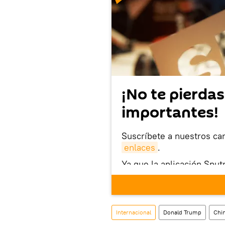
¡No te pierdas
importantes!
Suscríbete a nuestros ca
enlaces
.
Ya que la aplicación Sput
este enlace
puedes desca
móvil (¡solo para Android
Internacional
Donald Trump
Chi