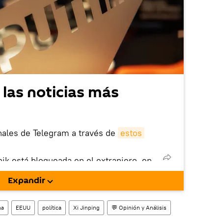
 las noticias más
nales de Telegram a través de
estos
nik está bloqueada en el extranjero, en
rgarla e instalarla en tu dispositivo
Expandir
!).
na
EEUU
política
Xi Jinping
💬 Opinión y Análisis