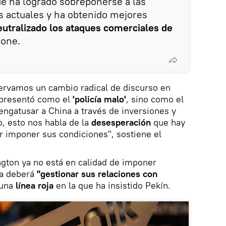
e ha logrado sobreponerse a las
s actuales y ha obtenido mejores
eutralizado los ataques comerciales de
ione.
servamos un cambio radical de discurso en
 presentó como el
'policía malo'
, sino como el
 engatusar a China a través de inversiones y
, esto nos habla de la
desesperación
que hay
r imponer sus condiciones", sostiene el
gton ya no está en calidad de imponer
ra deberá
"gestionar sus relaciones con
 una
línea roja
en la que ha insistido Pekín.