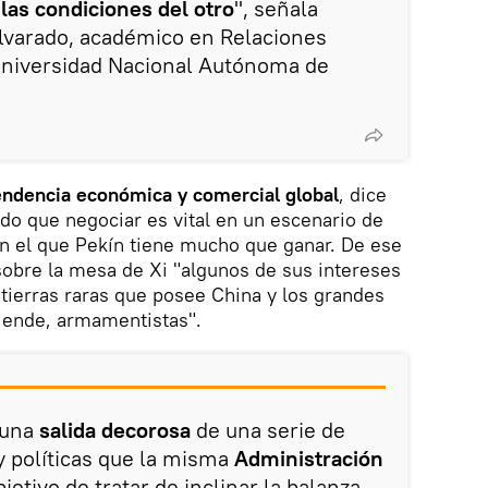
las condiciones del otro
", señala
lvarado, académico en Relaciones
 Universidad Nacional Autónoma de
endencia económica y comercial global
, dice
ido que negociar es vital en un escenario de
en el que Pekín tiene mucho que ganar. De ese
obre la mesa de Xi "algunos de sus intereses
tierras raras que posee China y los grandes
r ende, armamentistas".
 una
salida decorosa
de una serie de
y políticas que la misma
Administración
jetivo de tratar de inclinar la balanza