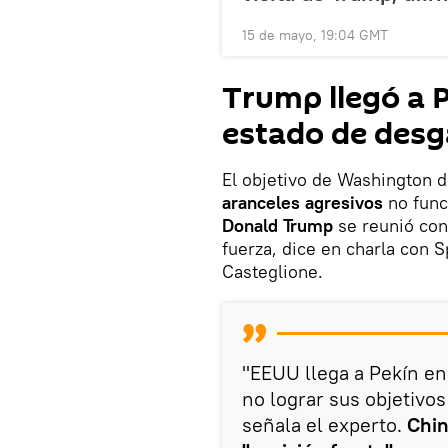
15 de mayo, 19:04 GMT
Trump llegó a 
estado de desga
El objetivo de Washington 
aranceles agresivos
no func
Donald Trump
se reunió con
fuerza, dice en charla con S
Casteglione.
"EEUU llega a Pekín en
no lograr sus objetivo
señala el experto.
Chi