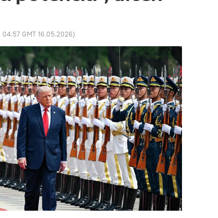
:
04:57 GMT 16.05.2026
)