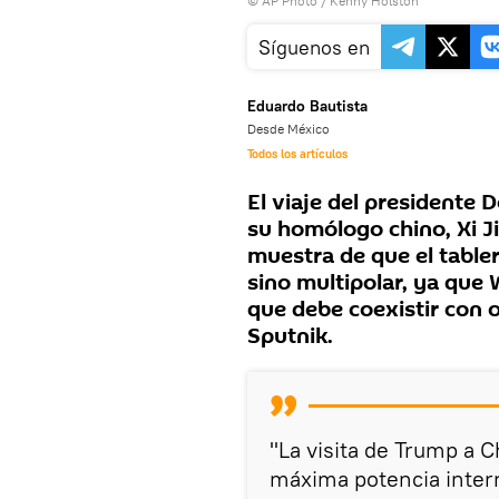
© AP Photo / Kenny Holston
Síguenos en
Eduardo Bautista
Desde México
Todos los artículos
El viaje del presidente
su homólogo chino, Xi J
muestra de que el tabler
sino multipolar, ya qu
que debe coexistir con o
Sputnik.
"La visita de Trump a 
máxima potencia inter