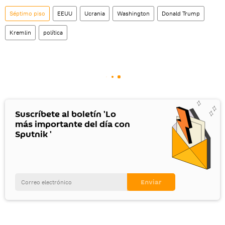
social rusa VK
.
Séptimo piso
EEUU
Ucrania
Washington
Donald Trump
Kremlin
política
Suscríbete al boletín 'Lo
más importante del día con
Sputnik '