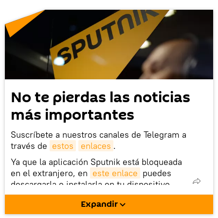
No te pierdas las noticias
más importantes
Suscríbete a nuestros canales de Telegram a
través de
estos
enlaces
.
Ya que la aplicación Sputnik está bloqueada
en el extranjero, en
este enlace
puedes
descargarla e instalarla en tu dispositivo
móvil (¡solo para Android!).
Expandir
También tenemos una cuenta
en la red 