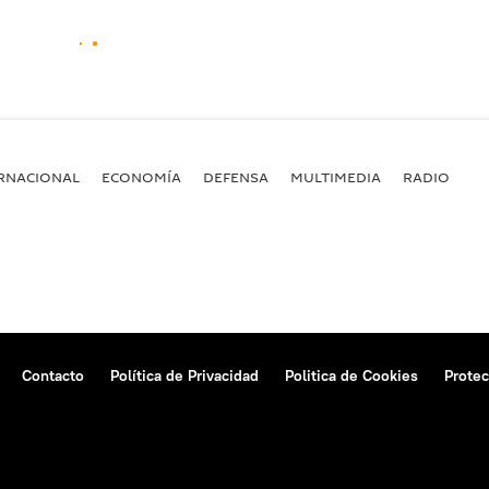
RNACIONAL
ECONOMÍA
DEFENSA
MULTIMEDIA
RADIO
Contacto
Política de Privacidad
Politica de Cookies
Protec