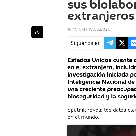
sus biolabo
extranjeros
16:45 GMT 15.05.2026
Síguenos en
Estados Unidos cuenta c
en el extranjero, inclui
investigación iniciada po
Inteligencia Nacional d
una creciente preocupac
bioseguridad y la seguri
Sputnik revela los datos cl
en el mundo.