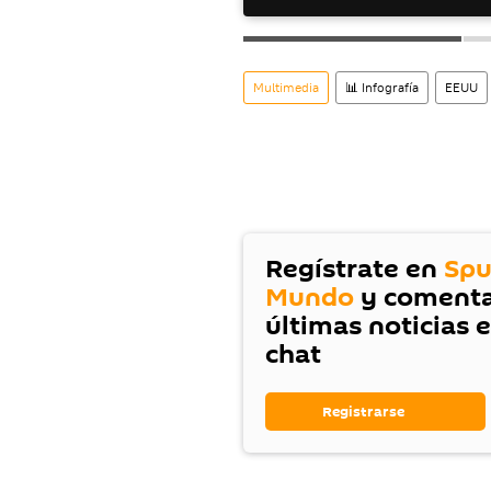
Multimedia
📊 Infografía
EEUU
Regístrate en
Spu
Mundo
y comenta
últimas noticias 
chat
Registrarse