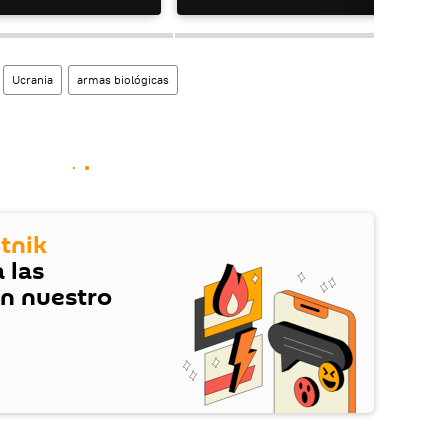
Ucrania
armas biológicas
tnik
 las
en nuestro