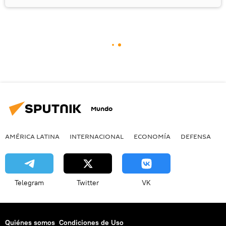
Mundo
AMÉRICA LATINA
INTERNACIONAL
ECONOMÍA
DEFENSA
M
Telegram
Twitter
VK
Quiénes somos
Condiciones de Uso