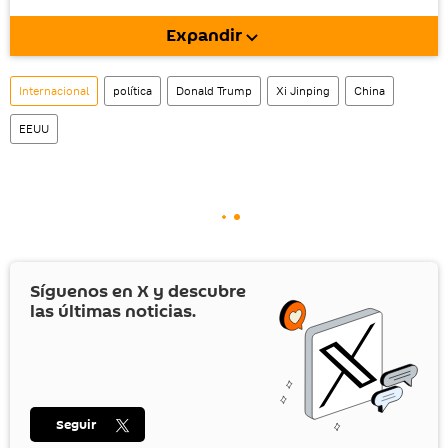
móvil (¡solo para Android!).
Expandir
Internacional
política
Donald Trump
Xi Jinping
China
EEUU
Síguenos en
X
y descubre
las últimas noticias.
Seguir