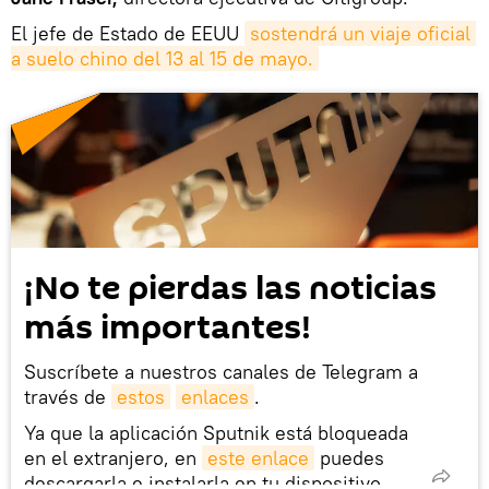
El jefe de Estado de EEUU
sostendrá un viaje oficial 
a suelo chino del 13 al 15 de mayo.
¡No te pierdas las noticias
más importantes!
Suscríbete a nuestros canales de Telegram a
través de
estos
enlaces
.
Ya que la aplicación Sputnik está bloqueada
en el extranjero, en
este enlace
puedes
descargarla e instalarla en tu dispositivo