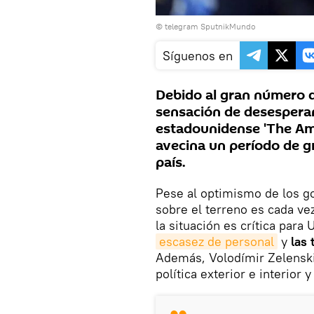
© telegram SputnikMundo
Síguenos en
Debido al gran número d
sensación de desesperan
estadounidense 'The Am
avecina un período de gr
país.
Pese al optimismo de los go
sobre el terreno es cada ve
la situación es crítica par
escasez de personal
y
las 
Además, Volodímir Zelenski
política exterior e interior 