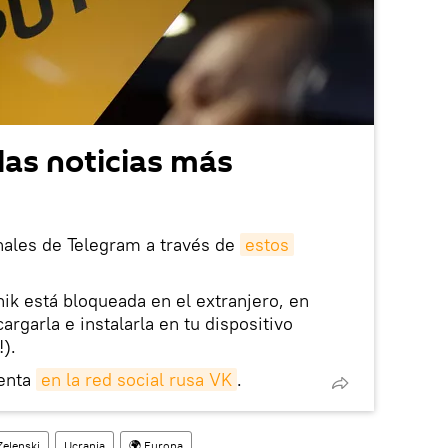
las noticias más
nales de Telegram a través de
estos
nik está bloqueada en el extranjero, en
rgarla e instalarla en tu dispositivo
!).
enta
en la red social rusa VK
.
Zelenski
Ucrania
🌍 Europa