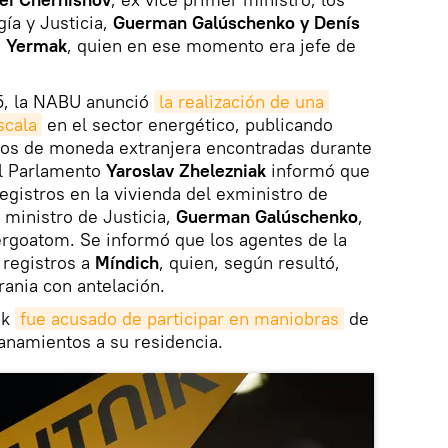
ía y Justicia,
Guerman Galúschenko y Denís
i Yermak
, quien en ese momento era jefe de
5, la NABU anunció
la realización de una 
scala
en el sector energético, publicando
ajos de moneda extranjera encontradas durante
el Parlamento
Yaroslav Zhelezniak
informó que
egistros en la vivienda del exministro de
 ministro de Justicia,
Guerman Galúschenko
,
rgoatom. Se informó que los agentes de la
registros a
Míndich
, quien, según resultó,
ania con antelación.
ak
fue acusado de participar en maniobras
de
lanamientos a su residencia.