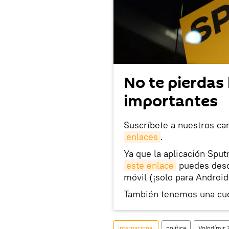
No te pierdas 
importantes
Suscríbete a nuestros ca
enlaces
.
Ya que la aplicación Sput
este enlace
puedes desca
móvil (¡solo para Android
También tenemos una cu
Internacional
política
Volodímir 