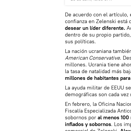
De acuerdo con el artículo,
confianza en Zelenski está
desear un líder diferente.
Ad
dentro de su propio partido
sus políticas.
La nación ucraniana tambié
American Conservative
. De
millones. Ucrania tiene aho
la tasa de natalidad más b
millones de habitantes para
La ayuda militar de EEUU se 
demográficas son cada vez 
En febrero, la Oficina Naci
Fiscalía Especializada Ant
sobornos por
al menos 100 
inflados y sobornos
. Los im
comercial de Zelenski,
Alex