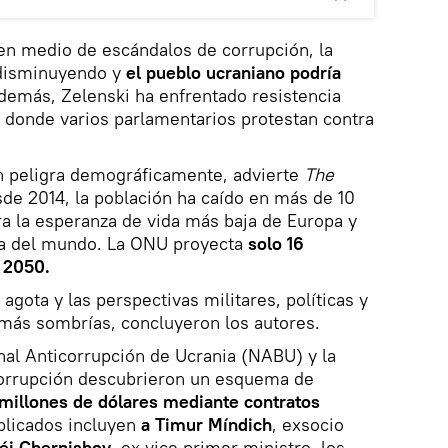
 en medio de escándalos de corrupción, la
 disminuyendo y
el pueblo ucraniano podría
emás, Zelenski ha enfrentado resistencia
, donde varios parlamentarios protestan contra
n peligra demográficamente, advierte
The
sde 2014, la población ha caído en más de 10
ra la esperanza de vida más baja de Europa y
aja del mundo. La ONU proyecta
solo 16
 2050.
agota y las perspectivas militares, políticas y
más sombrías, concluyeron los autores.
onal Anticorrupción de Ucrania (NABU) y la
icorrupción descubrieron un esquema de
millones de dólares mediante contratos
plicados incluyen
a Timur Míndich
, exsocio
éi Chernishov
, ex vice primer ministro, los