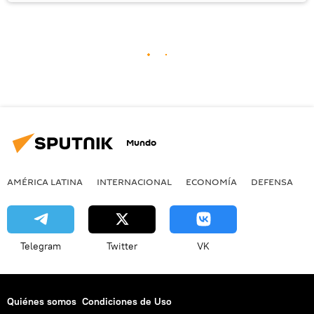
Mundo
AMÉRICA LATINA
INTERNACIONAL
ECONOMÍA
DEFENSA
M
Telegram
Twitter
VK
Quiénes somos
Condiciones de Uso