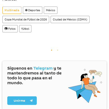
Multimedia
⚽ Deportes
México
Copa Mundial de Fútbol de 2026
Ciudad de México (CDMX)
📷 Fotos
fútbol
Síguenos en
Telegram
y te
mantendremos al tanto de
todo lo que pasa en el
mundo.
Unirme