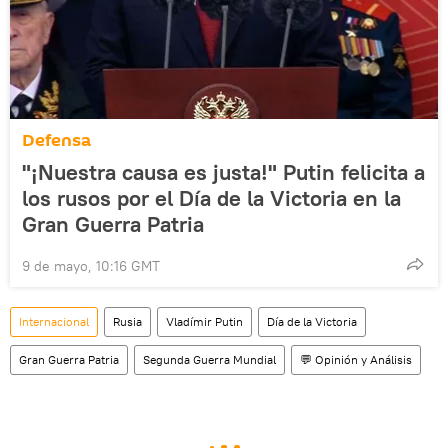
Defensa
"¡Nuestra causa es justa!" Putin felicita a
los rusos por el Día de la Victoria en la
Gran Guerra Patria
9 de mayo, 10:16 GMT
Internacional
Rusia
Vladímir Putin
Día de la Victoria
Gran Guerra Patria
Segunda Guerra Mundial
💬 Opinión y Análisis