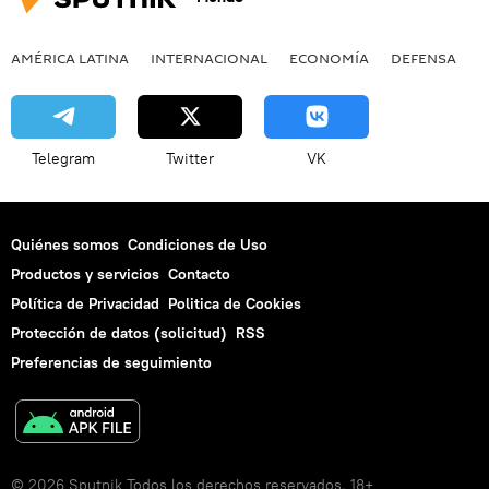
AMÉRICA LATINA
INTERNACIONAL
ECONOMÍA
DEFENSA
M
Telegram
Twitter
VK
Quiénes somos
Condiciones de Uso
Productos y servicios
Contacto
Política de Privacidad
Politica de Cookies
Protección de datos (solicitud)
RSS
Preferencias de seguimiento
© 2026 Sputnik Todos los derechos reservados. 18+