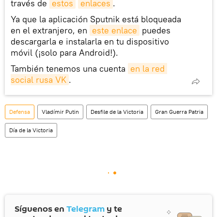
través de
estos
enlaces
.
Ya que la aplicación Sputnik está bloqueada
en el extranjero, en
este enlace
puedes
descargarla e instalarla en tu dispositivo
móvil (¡solo para Android!).
También tenemos una cuenta
en la red 
social rusa VK
.
Defensa
Vladímir Putin
Desfile de la Victoria
Gran Guerra Patria
Día de la Victoria
Síguenos en
Telegram
y te