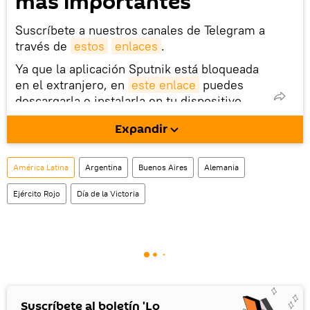
más importantes
Suscríbete a nuestros canales de Telegram a
través de
estos
enlaces
.
Ya que la aplicación Sputnik está bloqueada
en el extranjero, en
este enlace
puedes
descargarla e instalarla en tu dispositivo
móvil (¡solo para Android!).
Expandir
También tenemos una cuenta
en la red 
social rusa VK
.
América Latina
Argentina
Buenos Aires
Alemania
Ejército Rojo
Día de la Victoria
Suscríbete al boletín 'Lo