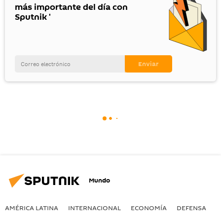
más importante del día con
Sputnik '
Mundo
AMÉRICA LATINA
INTERNACIONAL
ECONOMÍA
DEFENSA
M