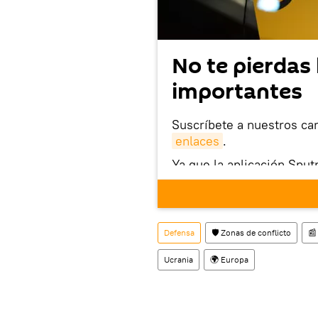
No te pierdas 
importantes
Suscríbete a nuestros ca
enlaces
.
Ya que la aplicación Sput
este enlace
puedes desca
móvil (¡solo para Android
También tenemos una cu
Defensa
🛡️ Zonas de conflicto
📰
Ucrania
🌍 Europa