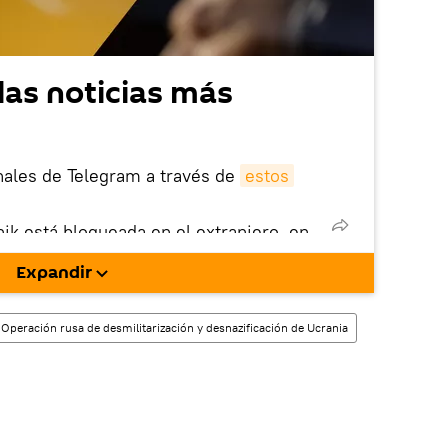
las noticias más
nales de Telegram a través de
estos
nik está bloqueada en el extranjero, en
rgarla e instalarla en tu dispositivo
Expandir
!).
enta
en la red social rusa VK
.
 Operación rusa de desmilitarización y desnazificación de Ucrania