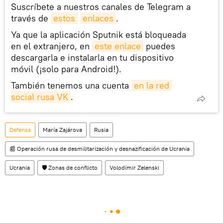
Suscríbete a nuestros canales de Telegram a
través de
estos
enlaces
.
Ya que la aplicación Sputnik está bloqueada
en el extranjero, en
este enlace
puedes
descargarla e instalarla en tu dispositivo
móvil (¡solo para Android!).
También tenemos una cuenta
en la red 
social rusa VK
.
Defensa
María Zajárova
Rusia
📰 Operación rusa de desmilitarización y desnazificación de Ucrania
Ucrania
🛡️ Zonas de conflicto
Volodímir Zelenski