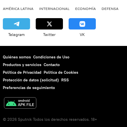
AMÉRICA LATINA
INTERNACIONAL
ECONOMÍA
DEFENSA
M
Telegram
Twitter
VK
Quiénes somos
Condiciones de Uso
Productos y servicios
Contacto
Política de Privacidad
Politica de Cookies
Protección de datos (solicitud)
RSS
Preferencias de seguimiento
© 2026 Sputnik Todos los derechos reservados. 18+