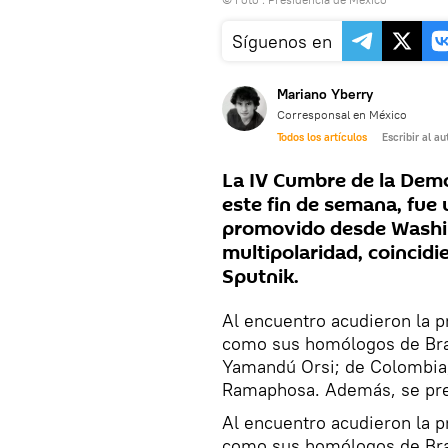
Síguenos en
Mariano Yberry
Corresponsal en México
Todos los artículos
Escribir al au
La IV Cumbre de la Demo
este fin de semana, fue 
promovido desde Washing
multipolaridad, coincidi
Sputnik.
Al encuentro acudieron la 
como sus homólogos de Brasi
Yamandú Orsi; de Colombia, 
Ramaphosa. Además, se pres
Al encuentro acudieron la 
como sus homólogos de Brasi