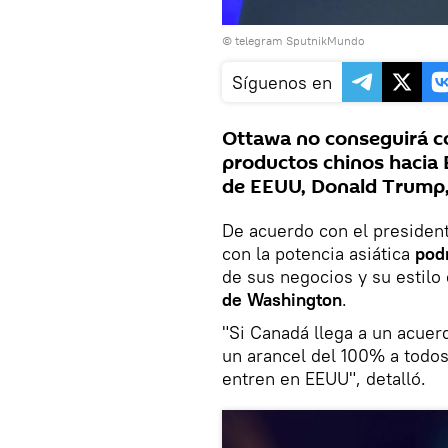
© telegram SputnikMundo
Síguenos en
Ottawa no conseguirá co
productos chinos hacia 
de EEUU, Donald Trump, 
De acuerdo con el presiden
con la potencia asiática
podr
de sus negocios y su estilo
de Washington
.
"Si Canadá llega a un acuer
un arancel del 100% a todo
entren en EEUU", detalló.