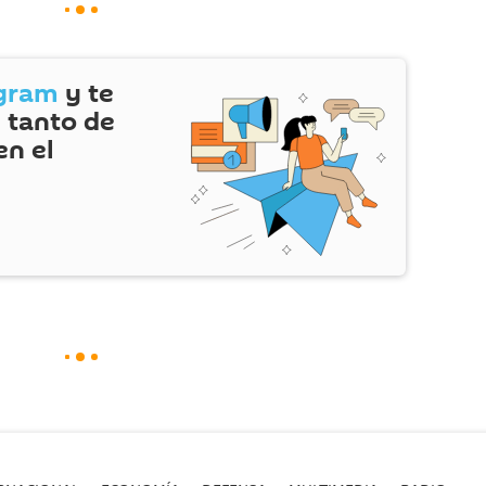
gram
y te
 tanto de
en el