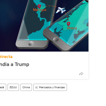
Directa
ndia a Trump
adá
EEUU
China
📈 Mercados y finanzas