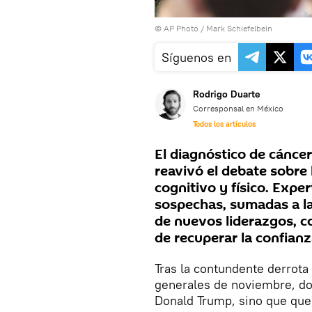
© AP Photo / Mark Schiefelbein
Síguenos en
Rodrigo Duarte
Corresponsal en México
Todos los artículos
El diagnóstico de cánce
reavivó el debate sobre 
cognitivo y físico. Expe
sospechas, sumadas a la 
de nuevos liderazgos, c
de recuperar la confian
Tras la contundente derrota
generales de noviembre, do
Donald Trump, sino que qu