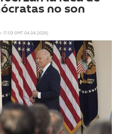
ócratas no son
o:
17:03 GMT 04.04.2026
)