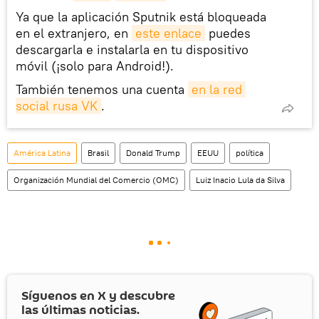
Ya que la aplicación Sputnik está bloqueada
en el extranjero, en
este enlace
puedes
descargarla e instalarla en tu dispositivo
móvil (¡solo para Android!).
También tenemos una cuenta
en la red 
social rusa VK
.
América Latina
Brasil
Donald Trump
EEUU
política
Organización Mundial del Comercio (OMC)
Luiz Inacio Lula da Silva
Síguenos en
X
y descubre
las últimas noticias.