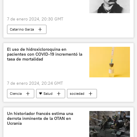
7 de enero 2024, 20:30 GMT
Catarino Garza
Catarino Erasmo Garza Rodríguez
México
Panamá
Andrés Manuel López Obrador
El uso de hidroxicloroquina en
pacientes con COVID-19 incrementó la
sociedad
Porfirio Díaz
Cuba
tasa de mortalidad
Colombia
Gustavo Petro
Miguel Díaz-Canel Bermúdez
7 de enero 2024, 20:24 GMT
Rangers de Texas
Tamaulipas
Ciencia
💗 Salud
sociedad
Cien años de soledad
🎭 Arte y cultura
COVID-19
Sputnik Explica
Un historiador francés estima una
derrota inminente de la OTAN en
Ucrania