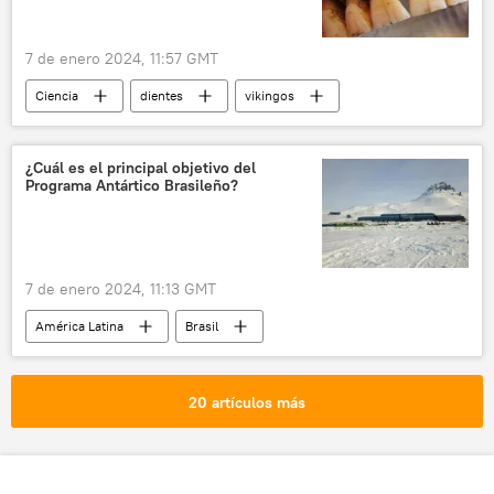
7 de enero 2024, 11:57 GMT
Ciencia
dientes
vikingos
Suecia
🌍 Europa
¿Cuál es el principal objetivo del
Programa Antártico Brasileño?
7 de enero 2024, 11:13 GMT
América Latina
Brasil
🛡️ Fuerzas Armadas
💬 Opinión y Análisis
Marina de Brasil
Antártida
20 artículos más