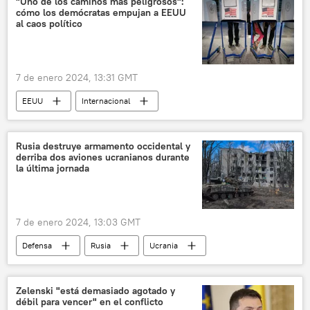
"Uno de los caminos más peligrosos":
cómo los demócratas empujan a EEUU
al caos político
7 de enero 2024, 13:31 GMT
EEUU
Internacional
Elecciones presidenciales de EEUU (2024)
Donald Trump
💬 Opinión y Análisis
Rusia destruye armamento occidental y
derriba dos aviones ucranianos durante
demócratas
la última jornada
7 de enero 2024, 13:03 GMT
Defensa
Rusia
Ucrania
📰 Operación rusa de desmilitarización y desnazificación de Ucrania
🛡️ Zonas de conflicto
Zelenski "está demasiado agotado y
débil para vencer" en el conflicto
Ministerio de Defensa de Rusia