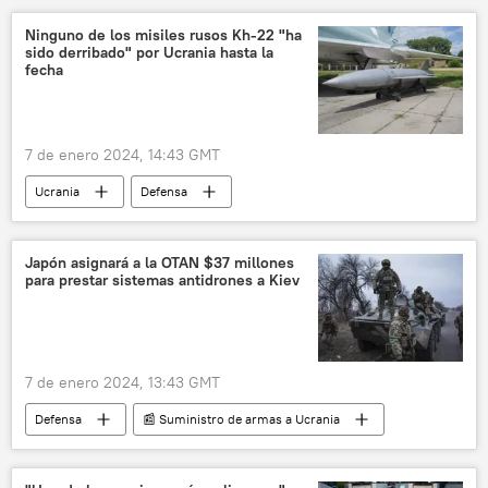
🛡️ Fuerzas Armadas
Ninguno de los misiles rusos Kh-22 "ha
sido derribado" por Ucrania hasta la
fecha
7 de enero 2024, 14:43 GMT
Ucrania
Defensa
🛡️ Zonas de conflicto
Rusia
Kh-22 (misil antibuque)
misiles
Japón asignará a la OTAN $37 millones
para prestar sistemas antidrones a Kiev
📰 Operación rusa de desmilitarización y desnazificación de Ucrania
7 de enero 2024, 13:43 GMT
Defensa
📰 Suministro de armas a Ucrania
Ucrania
Japón
🌏 Asia