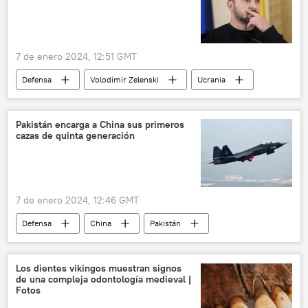
7 de enero 2024, 12:51 GMT
Defensa
Volodímir Zelenski
Ucrania
📰 Operación rusa de desmilitarización y desnazificación de Ucrania
🛡️ Zonas de conflicto
🌍 Europa
Pakistán encarga a China sus primeros
cazas de quinta generación
7 de enero 2024, 12:46 GMT
Defensa
China
Pakistán
aviones de caza
fuerza aérea
J-20
Fuerza Aérea de Pakistán
🛡️ Industria militar
Los dientes vikingos muestran signos
de una compleja odontología medieval |
industria aeronáutica
Fotos