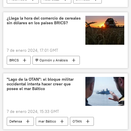
📷 Fotos
dragón
¿Llega la hora del comercio de cereales
sin dólares en los países BRICS?
7 de enero 2024, 17:01 GMT
BRICS
💬 Opinión y Análisis
Economía
📈 Mercados y finanzas
trigo
Brasil
Rusia
"Lago de la OTAN": el bloque militar
occidental intenta hacer creer que
posee el mar Báltico
7 de enero 2024, 15:33 GMT
Defensa
mar Báltico
OTAN
🌍 Europa
Letonia