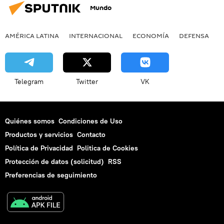
Mundo
AMÉRICA LATINA
INTERNACIONAL
ECONOMÍA
DEFENSA
M
Telegram
Twitter
VK
Quiénes somos
Condiciones de Uso
Productos y servicios
Contacto
Política de Privacidad
Politica de Cookies
Protección de datos (solicitud)
RSS
Preferencias de seguimiento