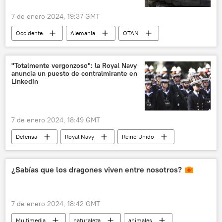
7 de enero 2024, 19:37 GMT
Occidente
Alemania
OTAN
política
Internacional
Rusia
Ucrania
"Totalmente vergonzoso": la Royal Navy
anuncia un puesto de contralmirante en
LinkedIn
7 de enero 2024, 18:49 GMT
Defensa
Royal Navy
Reino Unido
🌍 Europa
🛡️ Fuerzas Armadas
¿Sabías que los dragones viven entre nosotros?
7 de enero 2024, 18:42 GMT
Multimedia
naturaleza
animales