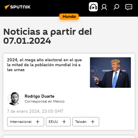
Mundo
Noticias a partir del
07.01.2024
2024, el mega año electoral en el que
la mitad de la población mundial irá a
las urnas
Rodrigo Duarte
Corresponsal en México
7 de enero 2024, 23:05 GMT
Internacional
EEUU
Taiwán
México
Morena
Joe Biden