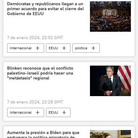
Hunter Biden
Kuomintang (KMT)
Demócratas y republicanos llegan a un
primer acuerdo para evitar el cierre del
Rusia
China
la India
Gobierno de EEUU
Venezuela
Nicolás Maduro
Vladímir Putin
Rishi Sunak
7 de enero 2024, 22:52 GMT
Boris Johnson
Claudia Sheinbaum
Internacional
EEUU
política
Blinken reconoce que el conflicto
palestino-israelí podría hacer una
"metástasis" regional
7 de enero 2024, 22:28 GMT
Internacional
EEUU
Antony J. Blinken
📰 Conflicto palestino-israelí
Aumenta la presión a Biden para que
endurezca la política migratoria de