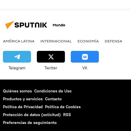
Mundo
AMÉRICA LATINA
INTERNACIONAL
ECONOMÍA
DEFENSA
M
Telegram
Twitter
VK
Quiénes somos
Condiciones de Uso
Productos y servicios
Contacto
Política de Privacidad
Politica de Cookies
Protección de datos (solicitud)
RSS
Preferencias de seguimiento