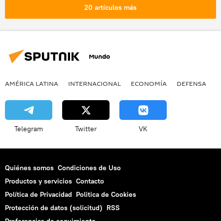
20 artículos más
Mundo
AMÉRICA LATINA
INTERNACIONAL
ECONOMÍA
DEFENSA
M
Telegram
Twitter
VK
Quiénes somos
Condiciones de Uso
Productos y servicios
Contacto
Política de Privacidad
Politica de Cookies
Protección de datos (solicitud)
RSS