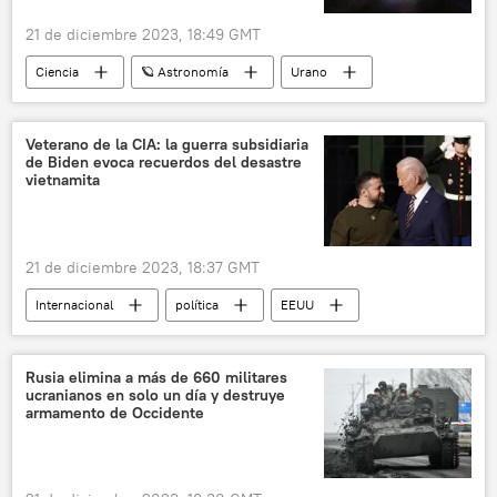
sociedad
21 de diciembre 2023, 18:49 GMT
Ciencia
🪐 Astronomía
Urano
espacio
NASA
James Webb (JWST)
Veterano de la CIA: la guerra subsidiaria
de Biden evoca recuerdos del desastre
vietnamita
21 de diciembre 2023, 18:37 GMT
Internacional
política
EEUU
Joe Biden
seguridad
Guerra de Vietnam
CIA
Ucrania
Rusia elimina a más de 660 militares
ucranianos en solo un día y destruye
OTAN
armamento de Occidente
📰 Operación rusa de desmilitarización y desnazificación de Ucrania
🛡️ Zonas de conflicto