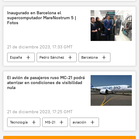
Fuerzas de Defensa de Israel (FDI)
🛡️ Zonas de conflicto
Inaugurado en Barcelona el
supercomputador MareNostrum 5 |
📰 Conflicto palestino-israelí
Fotos
🌍 Oriente Medio
21 de diciembre 2023, 17:33 GMT
España
Pedro Sánchez
Barcelona
🌍 Europa
computadoras
El avión de pasajeros ruso MC-21 podrá
aterrizar en condiciones de visibilidad
nula
21 de diciembre 2023, 17:25 GMT
Tecnología
MS-21
aviación
MC-21
MC-21-300
Rusia