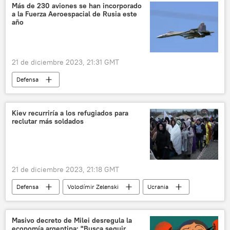
📰 Suministro de armas a Ucrania
Eslovaquia
Más de 230 aviones se han incorporado
a la Fuerza Aeroespacial de Rusia este
Fuerzas Armadas de Ucrania
política
año
21 de diciembre 2023, 21:31 GMT
Defensa
📰 Operación rusa de desmilitarización y desnazificación de Ucrania
Valeri Guerásimov
Rusia
Kiev recurriría a los refugiados para
reclutar más soldados
🛡️ Fuerzas Armadas
aviones de caza
21 de diciembre 2023, 21:18 GMT
Defensa
Volodímir Zelenski
Ucrania
🛡️ Fuerzas Armadas
reclutamiento
Masivo decreto de Milei desregula la
economía argentina: "Busca seguir