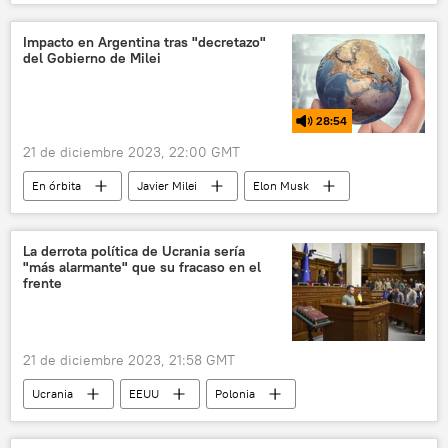
Israel
✒️ Firmas
EEUU
Palestina
Hizbulá
Irán
Impacto en Argentina tras "decretazo"
del Gobierno de Milei
comercio
Yemen
hutíes
Hamás
28:54
📰 Crisis en el mar Rojo por ataques hutíes
21 de diciembre 2023, 22:00 GMT
En órbita
Javier Milei
Elon Musk
Argentina
Uruguay
Cámara de Diputados
Frente Amplio
La derrota política de Ucrania sería
"más alarmante" que su fracaso en el
Starlink
Luis Lacalle Pou
frente
Gobierno de Argentina
Congreso de Argentina
Senado de Argentina
21 de diciembre 2023, 21:58 GMT
Ucrania
EEUU
Polonia
Internacional