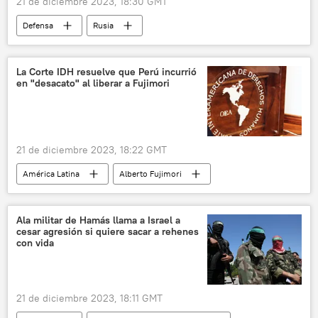
21 de diciembre 2023, 18:30 GMT
Defensa
Rusia
📰 Operación rusa de desmilitarización y desnazificación de Ucrania
🛡️ Zonas de conflicto
La Corte IDH resuelve que Perú incurrió
en "desacato" al liberar a Fujimori
Ministerio de Defensa de Rusia
Ucrania
21 de diciembre 2023, 18:22 GMT
América Latina
Alberto Fujimori
Perú
Corte Interamericana de Derechos Humanos
Ala militar de Hamás llama a Israel a
cesar agresión si quiere sacar a rehenes
con vida
21 de diciembre 2023, 18:11 GMT