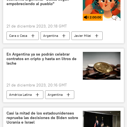
empobreciendo al pueblo"
2:00:00
21 de diciembre 2023, 20:18 GMT
Cara o Ceca
Argentina
Javier Milei
decreto
leyes
congreso
Brasil
política
salarios
En Argentina ya se podrán celebrar
contratos en cripto y hasta en litros de
Luiz Inacio Lula da Silva
leche
21 de diciembre 2023, 20:16 GMT
América Latina
Argentina
Javier Milei
Casi la mitad de los estadounidenses
reprueba las decisiones de Biden sobre
Ucrania e Israel