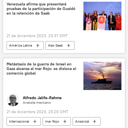
British Petroleum (BP)
Venezuela afirma que presentará
pruebas de la participación de Guaidó
West Texas Intermediate
Brent
WTI
en la retención de Saab
Economía
petróleo
Yemen
Ansarolá
hutíes
21 de diciembre 2023, 23:37 GMT
📰 Crisis en el mar Rojo por ataques hutíes
América Latina
Alex Saab
📈 Mercados y finanzas
Jorge Rodríguez
Juan Guaidó
Venezuela
EEUU
Metástasis de la guerra de Israel en
Gaza alcanza al mar Rojo: se disloca el
Extradición de Alex Saab a EEUU
comercio global
Alfredo Jalife-Rahme
Analista mexicano
21 de diciembre 2023, 23:20 GMT
Internacional
mar Rojo
Ansarolá