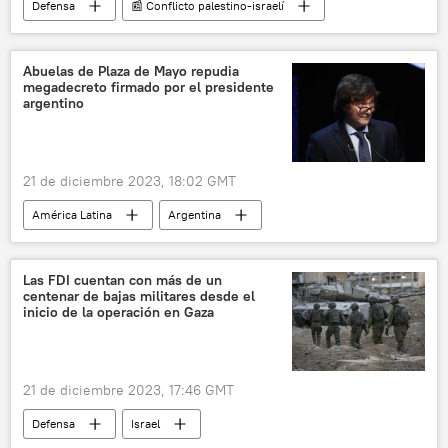
Defensa
📰 Conflicto palestino-israelí
🌍 Oriente Medio
Israel
Franja de Gaza
Hamás
Abuelas de Plaza de Mayo repudia
megadecreto firmado por el presidente
argentino
21 de diciembre 2023, 18:02 GMT
América Latina
Argentina
Javier Milei
Abuelas de Plaza de Mayo
Las FDI cuentan con más de un
centenar de bajas militares desde el
inicio de la operación en Gaza
21 de diciembre 2023, 17:46 GMT
Defensa
Israel