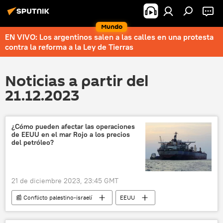
Mundo
EN VIVO: Los argentinos salen a las calles en una protesta
contra la reforma a la Ley de Tierras
Noticias a partir del
21.12.2023
¿Cómo pueden afectar las operaciones
de EEUU en el mar Rojo a los precios
del petróleo?
21 de diciembre 2023, 23:45 GMT
📰 Conflicto palestino-israelí
EEUU
mar Rojo
Israel