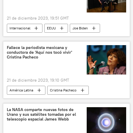
21 de diciembre 2023, 19:51 GMT
Internacional
EEUU
Joe Biden
Ucrania
Israel
📰 Conflicto palestino-israelí
política
Fallece la periodista mexicana y
conductora de 'Aquí nos tocó vivir'
Elecciones presidenciales de EEUU (2024)
Cristina Pacheco
encuesta
21 de diciembre 2023, 19:10 GMT
América Latina
Cristina Pacheco
Aquí nos tocó vivir
México
periodismo
🎭 Arte y cultura
La NASA comparte nuevas fotos de
Urano y sus satélites tomadas por el
La Jornada
X (red social)
telescopio espacial James Webb
Universidad Nacional Autónoma de México (UNAM)