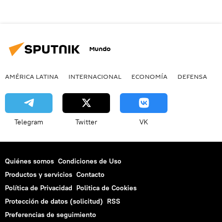
Mundo
AMÉRICA LATINA
INTERNACIONAL
ECONOMÍA
DEFENSA
M
Telegram
Twitter
VK
Quiénes somos
Condiciones de Uso
Productos y servicios
Contacto
Política de Privacidad
Politica de Cookies
Protección de datos (solicitud)
RSS
Preferencias de seguimiento