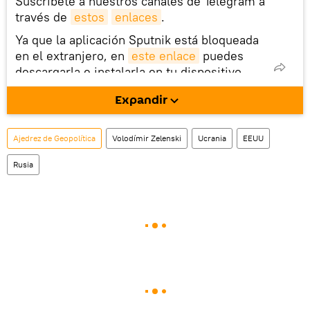
Suscríbete a nuestros canales de Telegram a
través de
estos
enlaces
.
Ya que la aplicación Sputnik está bloqueada
en el extranjero, en
este enlace
puedes
descargarla e instalarla en tu dispositivo
móvil (¡solo para Android!).
Expandir
También tenemos una cuenta
en la red 
social rusa VK
.
Ajedrez de Geopolítica
Volodímir Zelenski
Ucrania
EEUU
Rusia