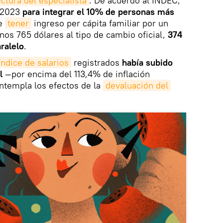
ectura del especialista
. De acuerdo al INDEC,
e 2023
para integrar el 10% de personas más
ue
tener
ingreso per cápita familiar por un
os 765 dólares al tipo de cambio oficial,
374
ralelo
.
índice de salarios
registrados
había subido
l
—por encima del 113,4% de inflación
ntempla los efectos de la
devaluación del 