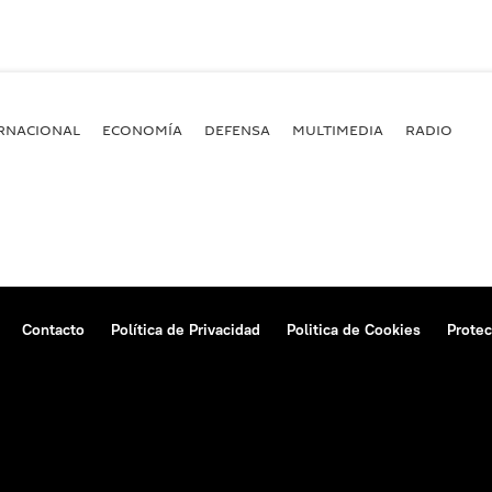
RNACIONAL
ECONOMÍA
DEFENSA
MULTIMEDIA
RADIO
Contacto
Política de Privacidad
Politica de Cookies
Protec