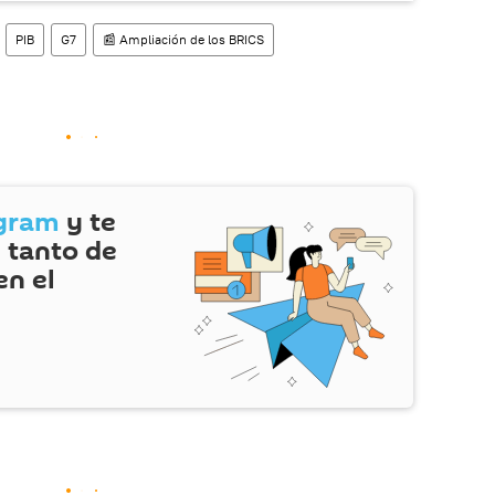
PIB
G7
📰 Ampliación de los BRICS
gram
y te
 tanto de
en el