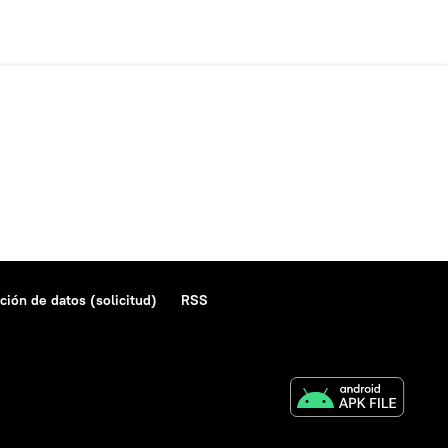
ción de datos (solicitud)
RSS