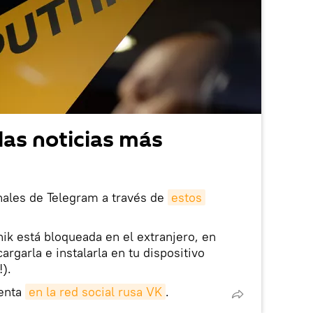
las noticias más
nales de Telegram a través de
estos
nik está bloqueada en el extranjero, en
rgarla e instalarla en tu dispositivo
!).
enta
en la red social rusa VK
.