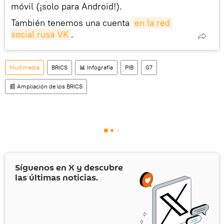
móvil (¡solo para Android!).
También tenemos una cuenta
en la red 
social rusa VK
.
Multimedia
BRICS
📊 Infografía
PIB
G7
📰 Ampliación de los BRICS
Síguenos en
X
y descubre
las últimas noticias.