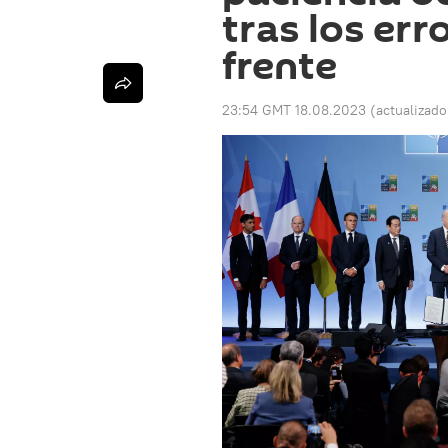
tras los err
frente
23:54 GMT 18.08.2023
(actualizad