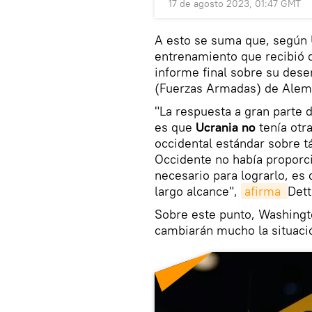
17 de agosto 2023, 01:47 GMT
A esto se suma que, según 
entrenamiento que recibió 
informe final sobre su de
(Fuerzas Armadas) de Alem
"La respuesta a gran parte 
es que
Ucrania no
tenía otr
occidental estándar sobre t
Occidente no había proporci
necesario para lograrlo, es 
largo alcance",
afirma 
Dett
Sobre este punto, Washingto
cambiarán mucho la situació