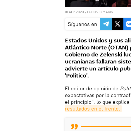
© AFP 2023 / LUDOVIC MARIN
Síguenos en
Estados Unidos y sus al
Atlántico Norte (OTAN) p
Gobierno de Zelenski lu
ucranianas fallaran sis
advierte un artículo pu
'Politico'.
El editor de opinión de
Poli
expectativas por la contrao
el principio", lo que explica
resultados en el frente.