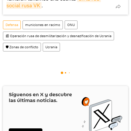
social rusa VK
.
Defensa
municiones en racimo
ONU
📰 Operación rusa de desmilitarización y desnazificación de Ucrania
🛡️ Zonas de conflicto
Ucrania
Síguenos en
X
y descubre
las últimas noticias.