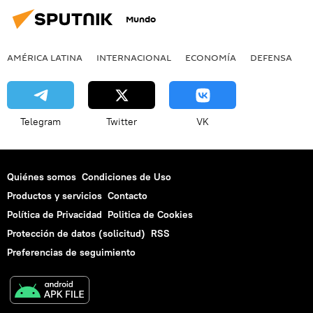
Mundo
AMÉRICA LATINA
INTERNACIONAL
ECONOMÍA
DEFENSA
M
Telegram
Twitter
VK
Quiénes somos
Condiciones de Uso
Productos y servicios
Contacto
Política de Privacidad
Politica de Cookies
Protección de datos (solicitud)
RSS
Preferencias de seguimiento