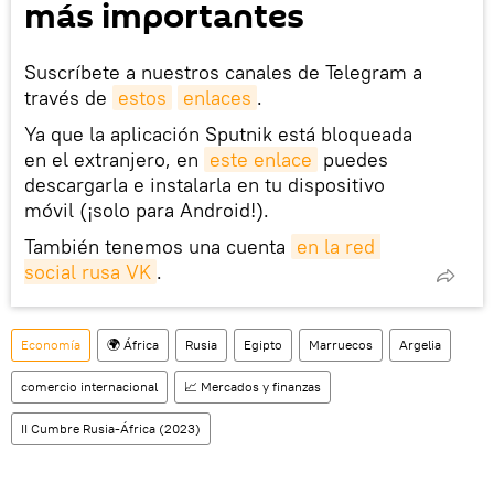
más importantes
Suscríbete a nuestros canales de Telegram a
través de
estos
enlaces
.
Ya que la aplicación Sputnik está bloqueada
en el extranjero, en
este enlace
puedes
descargarla e instalarla en tu dispositivo
móvil (¡solo para Android!).
También tenemos una cuenta
en la red 
social rusa VK
.
Economía
🌍 África
Rusia
Egipto
Marruecos
Argelia
comercio internacional
📈 Mercados y finanzas
II Cumbre Rusia-África (2023)