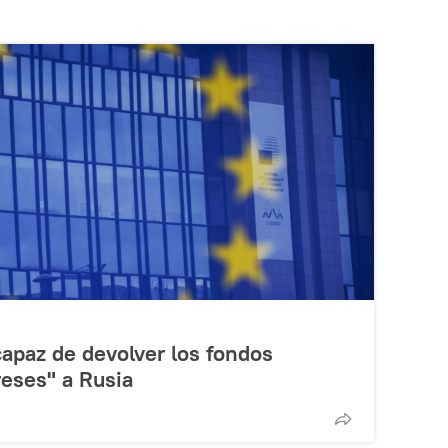
capaz de devolver los fondos
eses" a Rusia