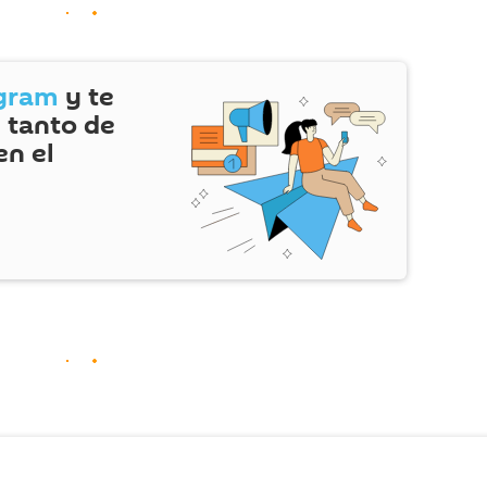
gram
y te
 tanto de
en el