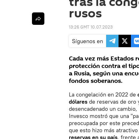
tras la cong
rusos
13:26 GMT 10.07.2023
Síguenos en
Cada vez más Estados r
protección contra el ti
a Rusia, según una encu
fondos soberanos.
La congelación en 2022 de
dólares
de reservas de oro 
desencadenado un cambio, 
Invesco mostró que una "par
preocupada por este preced
que esto hizo más atractivo
reservas en su país
, frente