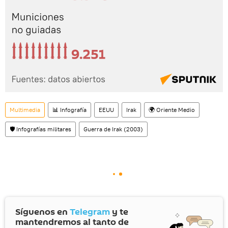
Multimedia
📊 Infografía
EEUU
Irak
🌍 Oriente Medio
🛡️ Infografías militares
Guerra de Irak (2003)
Síguenos en
Telegram
y te
mantendremos al tanto de