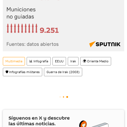
Multimedia
📊 Infografía
EEUU
Irak
🌍 Oriente Medio
🛡️ Infografías militares
Guerra de Irak (2003)
Síguenos en
X
y descubre
las últimas noticias.