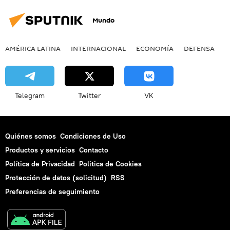
Mundo
AMÉRICA LATINA
INTERNACIONAL
ECONOMÍA
DEFENSA
M
Telegram
Twitter
VK
Quiénes somos
Condiciones de Uso
Productos y servicios
Contacto
Política de Privacidad
Politica de Cookies
Protección de datos (solicitud)
RSS
Preferencias de seguimiento