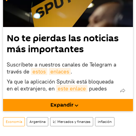
No te pierdas las noticias
más importantes
Suscríbete a nuestros canales de Telegram a
través de
estos
enlaces
.
Ya que la aplicación Sputnik está bloqueada
en el extranjero, en
este enlace
puedes
descargarla e instalarla en tu dispositivo
móvil (¡solo para Android!).
Expandir
También tenemos una cuenta
en la red 
social rusa VK
.
Economía
Argentina
📈 Mercados y finanzas
inflación