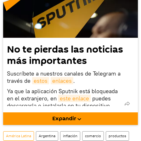
No te pierdas las noticias
más importantes
Suscríbete a nuestros canales de Telegram a
través de
estos
enlaces
.
Ya que la aplicación Sputnik está bloqueada
en el extranjero, en
este enlace
puedes
descargarla e instalarla en tu dispositivo
móvil (¡solo para Android!).
Expandir
También tenemos una cuenta
en la red 
social rusa VK
.
América Latina
Argentina
inflación
comercio
productos