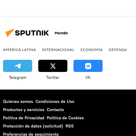
Mundo
AMÉRICA LATINA
INTERNACIONAL
ECONOMÍA
DEFENSA
M
Telegram
Twitter
VK
Quiénes somos
Condiciones de Uso
Productos y servicios
Contacto
Política de Privacidad
Politica de Cookies
Protección de datos (solicitud)
RSS
Preferencias de seguimiento