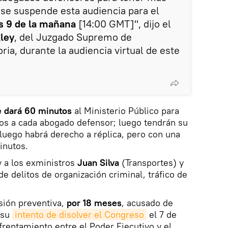
se suspende esta audiencia para el
s 9 de la mañana
[14:00 GMT]", dijo el
ley
, del Juzgado Supremo de
ria, durante la audiencia virtual de este
e dará 60 minutos
al Ministerio Público para
os a cada abogado defensor; luego tendrán su
luego habrá derecho a réplica, pero con una
inutos.
 y a los exministros
Juan Silva
(Transportes) y
de delitos de organización criminal, tráfico de
isión preventiva,
por 18 meses
, acusado de
 su
intento de disolver el Congreso
el 7 de
rentamiento entre el Poder Ejecutivo y el