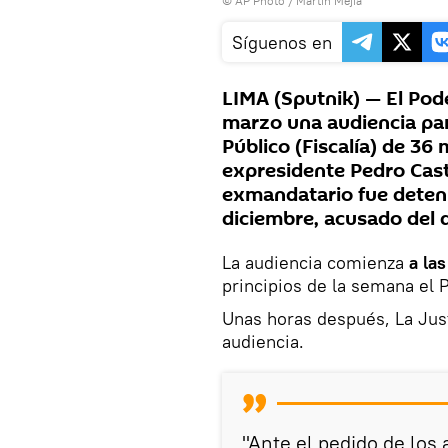
© AP Photo / Martin Mejia
Síguenos en
LIMA (Sputnik) — El Pode
marzo una audiencia par
Público (Fiscalía) de 36
expresidente Pedro Casti
exmandatario fue deteni
diciembre, acusado del d
La audiencia comienza
a las
principios de la semana el P
Unas horas después, La Just
audiencia.
"Ante el pedido de los