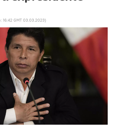
o:
16:42 GMT 03.03.2023
)