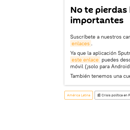
No te pierdas 
importantes
Suscríbete a nuestros ca
enlaces
.
Ya que la aplicación Sput
este enlace
puedes desca
móvil (¡solo para Android
También tenemos una cu
América Latina
📰 Crisis política en 