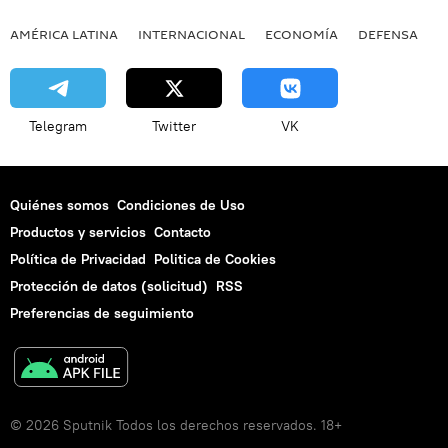
AMÉRICA LATINA
INTERNACIONAL
ECONOMÍA
DEFENSA
M
Telegram
Twitter
VK
Quiénes somos
Condiciones de Uso
Productos y servicios
Contacto
Política de Privacidad
Politica de Cookies
Protección de datos (solicitud)
RSS
Preferencias de seguimiento
© 2026 Sputnik Todos los derechos reservados. 18+