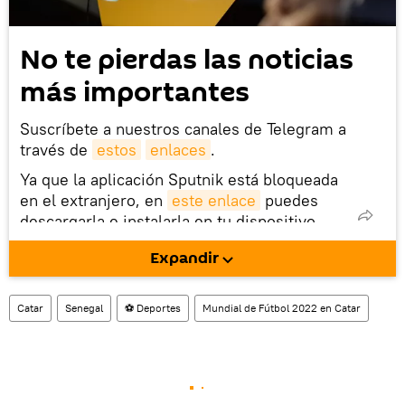
No te pierdas las noticias
más importantes
Suscríbete a nuestros canales de Telegram a
través de
estos
enlaces
.
Ya que la aplicación Sputnik está bloqueada
en el extranjero, en
este enlace
puedes
descargarla e instalarla en tu dispositivo
móvil (¡solo para Android!).
Expandir
También tenemos una cuenta
en la red 
social rusa VK
.
Catar
Senegal
⚽ Deportes
Mundial de Fútbol 2022 en Catar