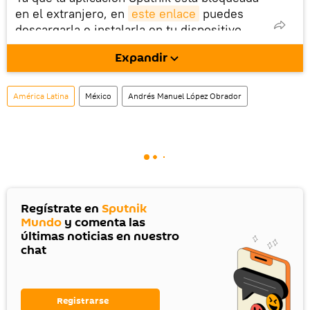
en el extranjero, en
este enlace
puedes
descargarla e instalarla en tu dispositivo
móvil (¡solo para Android!).
Expandir
También tenemos una cuenta
en la red 
social rusa VK
.
América Latina
México
Andrés Manuel López Obrador
Regístrate en
Sputnik
Mundo
y comenta las
últimas noticias en nuestro
chat
Registrarse