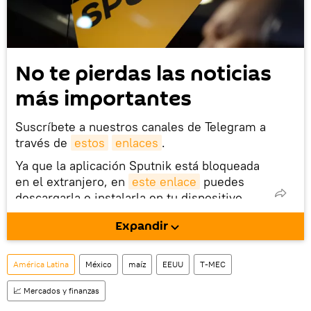
No te pierdas las noticias
más importantes
Suscríbete a nuestros canales de Telegram a
través de
estos
enlaces
.
Ya que la aplicación Sputnik está bloqueada
en el extranjero, en
este enlace
puedes
descargarla e instalarla en tu dispositivo
móvil (¡solo para Android!).
Expandir
También tenemos una cuenta
en la red 
social rusa VK
.
América Latina
México
maíz
EEUU
T-MEC
📈 Mercados y finanzas