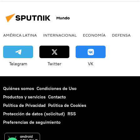
Mundo
AMÉRICA LATINA
INTERNACIONAL
ECONOMÍA
DEFENSA
M
Telegram
Twitter
VK
Quiénes somos
Condiciones de Uso
Productos y servicios
Contacto
Política de Privacidad
Politica de Cookies
Protección de datos (solicitud)
RSS
Preferencias de seguimiento