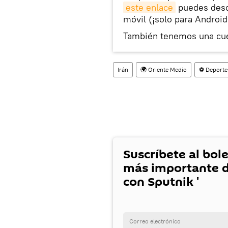
este enlace
puedes desca
móvil (¡solo para Android
También tenemos una cu
Irán
🌍 Oriente Medio
⚽ Deporte
Suscríbete al bole
más importante d
con Sputnik '