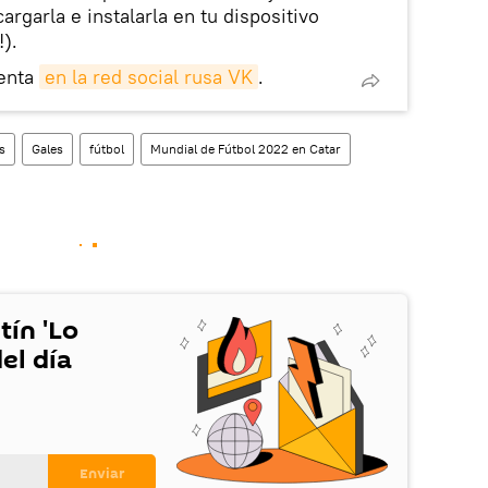
rgarla e instalarla en tu dispositivo
!).
enta
en la red social rusa VK
.
s
Gales
fútbol
Mundial de Fútbol 2022 en Catar
tín 'Lo
el día