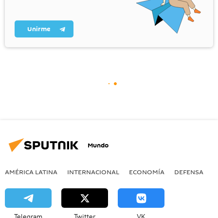
Unirme
Mundo
AMÉRICA LATINA
INTERNACIONAL
ECONOMÍA
DEFENSA
M
Telegram
Twitter
VK