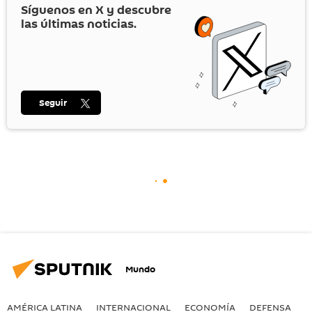
Síguenos en
X
y descubre
las últimas noticias.
Seguir
Mundo
AMÉRICA LATINA
INTERNACIONAL
ECONOMÍA
DEFENSA
M