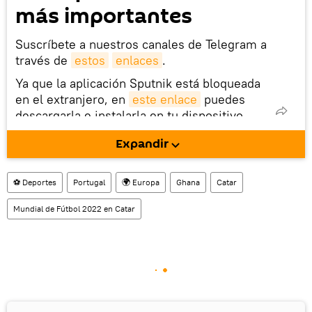
más importantes
Suscríbete a nuestros canales de Telegram a
través de
estos
enlaces
.
Ya que la aplicación Sputnik está bloqueada
en el extranjero, en
este enlace
puedes
descargarla e instalarla en tu dispositivo
móvil (¡solo para Android!).
Expandir
También tenemos una cuenta
en la red 
social rusa VK
.
⚽ Deportes
Portugal
🌍 Europa
Ghana
Catar
Mundial de Fútbol 2022 en Catar