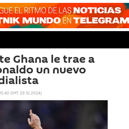
te Ghana le trae a
onaldo un nuevo
ialista
15:40 GMT 29.10.2024
)