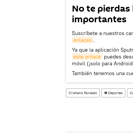
No te pierdas 
importantes
Suscríbete a nuestros ca
enlaces
.
Ya que la aplicación Sput
este enlace
puedes desca
móvil (¡solo para Android
También tenemos una cu
Cristiano Ronaldo
⚽ Deportes
C