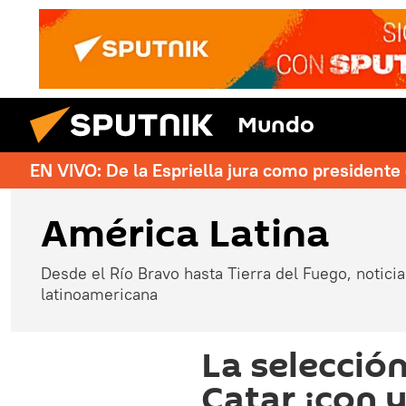
Mundo
EN VIVO: De la Espriella jura como president
América Latina
Desde el Río Bravo hasta Tierra del Fuego, noticias
latinoamericana
La selección
Catar ¡con 