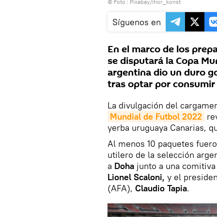
© Foto : Pixabay/ihor_konst
Síguenos en
En el marco de los prepa
se disputará la Copa Mun
argentina dio un duro go
tras optar por consumi
La divulgación del cargame
Mundial de Futbol 2022
rev
yerba uruguaya Canarias, qu
Al menos 10 paquetes fuero
utilero de la selección arge
a
Doha
junto a una comitiva
Lionel Scaloni,
y el presiden
(AFA),
Claudio Tapia
.