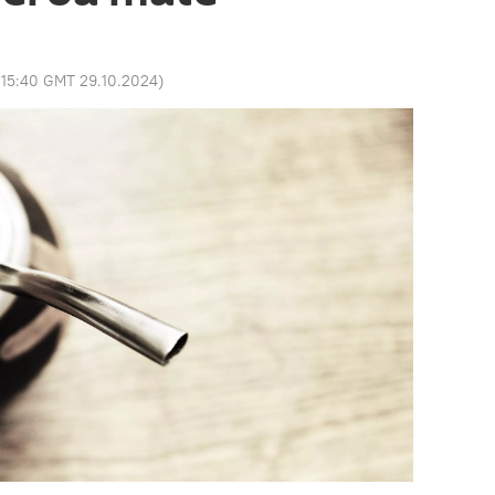
:
15:40 GMT 29.10.2024
)