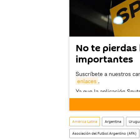
No te pierdas 
importantes
Suscríbete a nuestros ca
enlaces
.
Ya que la aplicación Sput
este enlace
puedes desca
móvil (¡solo para Android
También tenemos una cu
América Latina
Argentina
Urugu
Asociación del Futbol Argentino (AFA)