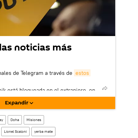
las noticias más
nales de Telegram a través de
estos
nik está bloqueada en el extranjero, en
rgarla e instalarla en tu dispositivo
Expandir
!).
enta
en la red social rusa VK
.
ay
Doha
Misiones
Lionel Scaloni
yerba mate