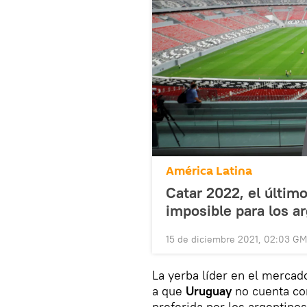
América Latina
Catar 2022, el últim
imposible para los a
15 de diciembre 2021, 02:03 G
La yerba líder en el merca
a que
Uruguay
no cuenta co
preferida por los argentino