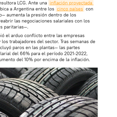
nsultora LCG. Ante una
inflación proyectada 
ica a Argentina entre los
cinco países
con
o— aumenta la presión dentro de los
reabrir las negociaciones salariales con los
 paritarias—.
bió el arduo conflicto entre las empresas
 los trabajadores del sector. Tras semanas de
cluyó paros en las plantas— las partes
larial del 66% para el período 2021-2022,
umento del 10% por encima de la inflación.