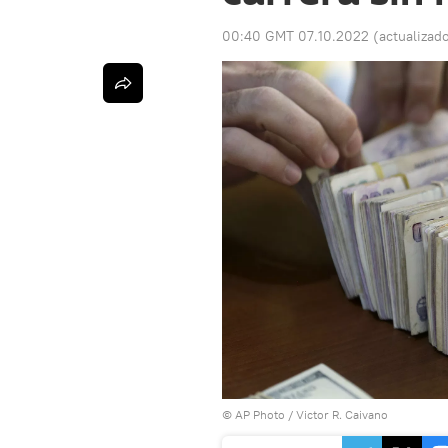
00:40 GMT 07.10.2022
(actualizad
© AP Photo / Victor R. Caivano