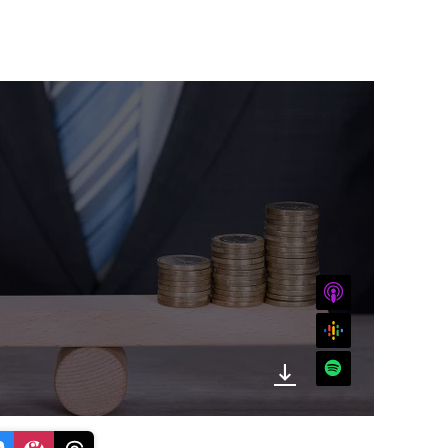
iTunes
Google
Spotify