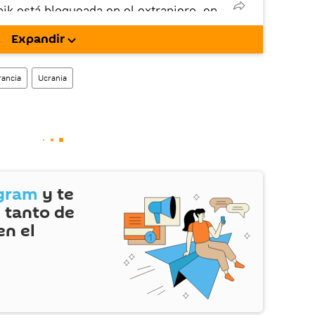
nik está bloqueada en el extranjero, en
rgarla e instalarla en tu dispositivo
Expandir
!).
enta
en la red social rusa VK
.
rancia
Ucrania
gram
y te
 tanto de
en el