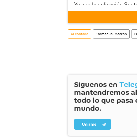
Ya que la aplicación Sput
este enlace
puedes desca
móvil (¡solo para Android
También tenemos una cu
Al contado
Emmanuel Macron
F
Síguenos en
Tele
mantendremos al
todo lo que pasa 
mundo.
Unirme