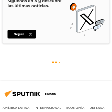
Síguenos en
X
y descubre
las últimas noticias.
Seguir
Mundo
AMÉRICA LATINA
INTERNACIONAL
ECONOMÍA
DEFENSA
M