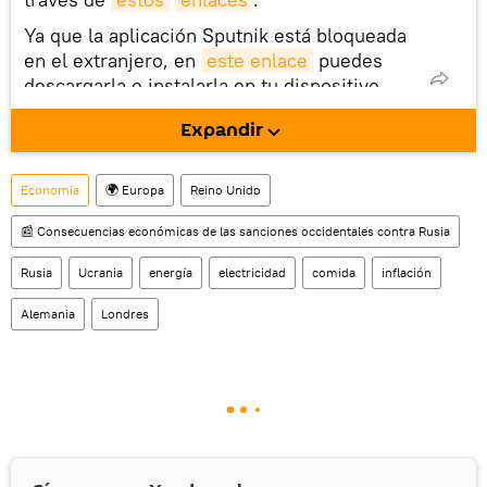
Ya que la aplicación Sputnik está bloqueada
en el extranjero, en
este enlace
puedes
descargarla e instalarla en tu dispositivo
móvil (¡solo para Android!).
Expandir
Economía
🌍 Europa
Reino Unido
📰 Consecuencias económicas de las sanciones occidentales contra Rusia
Rusia
Ucrania
energía
electricidad
comida
inflación
Alemania
Londres