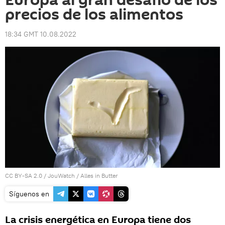
Europa al gran desafío de los
precios de los alimentos
18:34 GMT 10.08.2022
CC BY-SA 2.0
/
JouWatch
/
Alles in Butter
Síguenos en
La crisis energética en Europa tiene dos