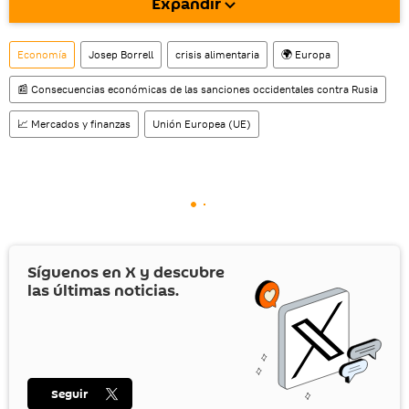
Expandir
También tenemos una cuenta
en la red 
social rusa VK
.
Economía
Josep Borrell
crisis alimentaria
🌍 Europa
📰 Consecuencias económicas de las sanciones occidentales contra Rusia
📈 Mercados y finanzas
Unión Europea (UE)
Síguenos en
X
y descubre
las últimas noticias.
Seguir