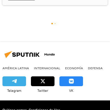
Mundo
AMÉRICA LATINA
INTERNACIONAL
ECONOMÍA
DEFENSA
M
Telegram
Twitter
VK
Quiénes somos
Condiciones de Uso