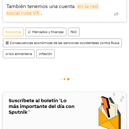
También tenemos una cuenta
en la red 
social rusa VK
.
Economía
📈 Mercados y finanzas
FAO
📰 Consecuencias económicas de las sanciones occidentales contra Rusia
crisis alimentaria
inflación
Suscríbete al boletín 'Lo
más importante del día con
Sputnik '