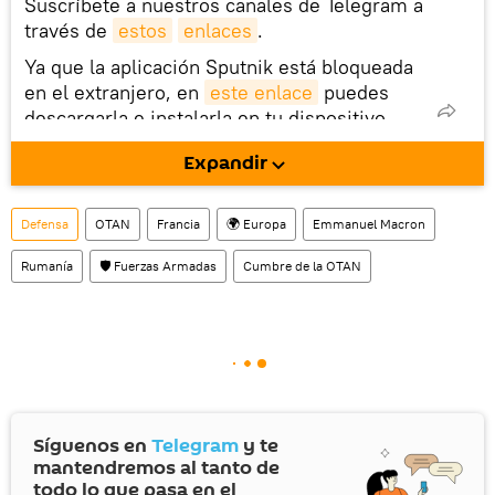
Suscríbete a nuestros canales de Telegram a
través de
estos
enlaces
.
Ya que la aplicación Sputnik está bloqueada
en el extranjero, en
este enlace
puedes
descargarla e instalarla en tu dispositivo
móvil (¡solo para Android!).
Expandir
También tenemos una cuenta
en la red 
social rusa VK
.
Defensa
OTAN
Francia
🌍 Europa
Emmanuel Macron
Rumanía
🛡️ Fuerzas Armadas
Cumbre de la OTAN
Síguenos en
Telegram
y te
mantendremos al tanto de
todo lo que pasa en el