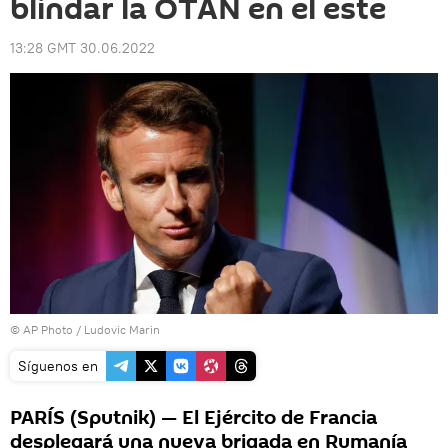
blindar la OTAN en el este
13:28 GMT 30.06.2022
© AP Photo / Ludovic Marin
Síguenos en
PARÍS (Sputnik) — El Ejército de Francia
desplegará una nueva brigada en Rumanía