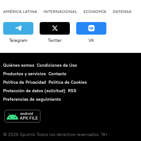
AMÉRICA LATINA
INTERNACIONAL
ECONOMÍA
DEFENSA
M
Telegram
Twitter
VK
Quiénes somos
Condiciones de Uso
Productos y servicios
Contacto
Política de Privacidad
Politica de Cookies
Protección de datos (solicitud)
RSS
Preferencias de seguimiento
© 2026 Sputnik Todos los derechos reservados. 18+