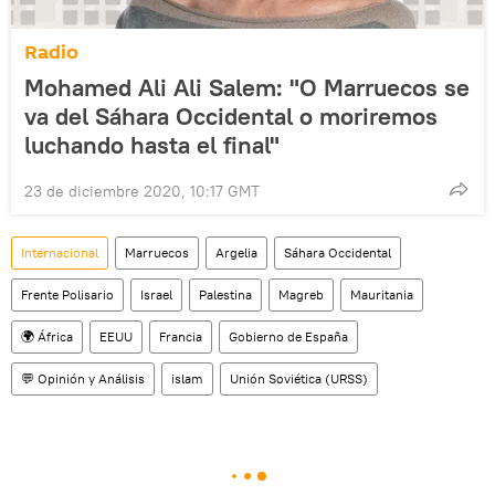
Radio
Mohamed Ali Ali Salem: "O Marruecos se
va del Sáhara Occidental o moriremos
luchando hasta el final"
23 de diciembre 2020, 10:17 GMT
Internacional
Marruecos
Argelia
Sáhara Occidental
Frente Polisario
Israel
Palestina
Magreb
Mauritania
🌍 África
EEUU
Francia
Gobierno de España
💬 Opinión y Análisis
islam
Unión Soviética (URSS)