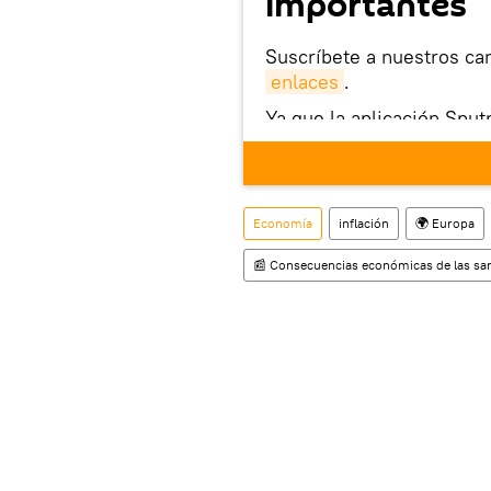
importantes
Suscríbete a nuestros ca
enlaces
.
Ya que la aplicación Sput
este enlace
puedes desca
móvil (¡solo para Android
También tenemos una cu
Economía
inflación
🌍 Europa
📰 Consecuencias económicas de las san