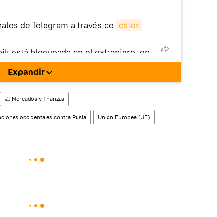
nales de Telegram a través de
estos
nik está bloqueada en el extranjero, en
rgarla e instalarla en tu dispositivo
Expandir
!).
enta
en la red social rusa VK
.
📈 Mercados y finanzas
ciones occidentales contra Rusia
Unión Europea (UE)