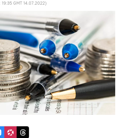
:
19:35 GMT 14.07.2022
)