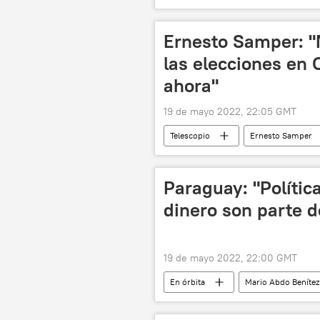
física
Colombia
ab
Ernesto Samper: "
las elecciones en
ahora"
19 de mayo 2022, 22:05 GMT
Telescopio
Ernesto Samper
Federico Gutiérrez Zuluaga
Paraguay: "Política
dinero son parte 
19 de mayo 2022, 22:00 GMT
En órbita
Mario Abdo Benítez
narcotráfico
Pedro Juan Caba