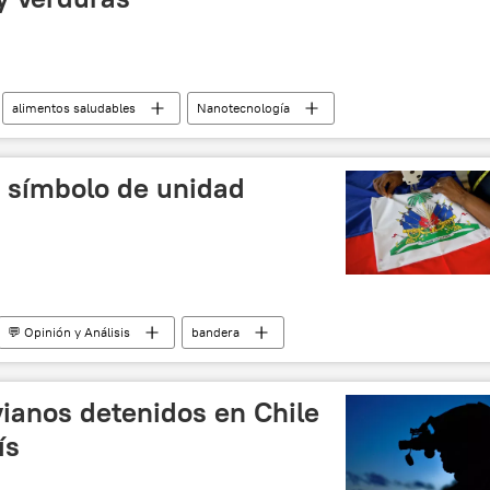
alimentos saludables
Nanotecnología
í, símbolo de unidad
💬 Opinión y Análisis
bandera
ivianos detenidos en Chile
ís