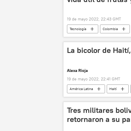
19 de mayo 2022, 22:43 GMT
Tecnología
Colombia
industria agroalimentaria
La bicolor de Hait
Alexa Rioja
19 de mayo 2022, 22:41 GMT
América Latina
Haití
Tres militares bol
retornaron a su pa