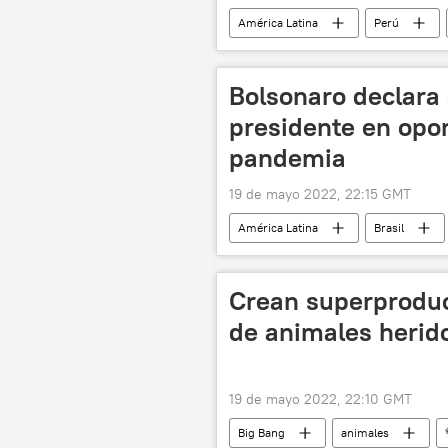
América Latina
Perú
Bolsonaro declara 
presidente en opon
pandemia
19 de mayo 2022, 22:15 GMT
América Latina
Brasil
Crean superprodu
de animales herid
19 de mayo 2022, 22:10 GMT
Big Bang
animales