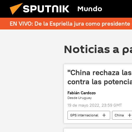
Mundo
EN VIVO: De la Espriella jura como president
Noticias a p
"China rechaza las
contra las potenc
Fabián Cardozo
Desde Uruguay
19 de mayo 2022, 23:59 GMT
GPS internacional
China