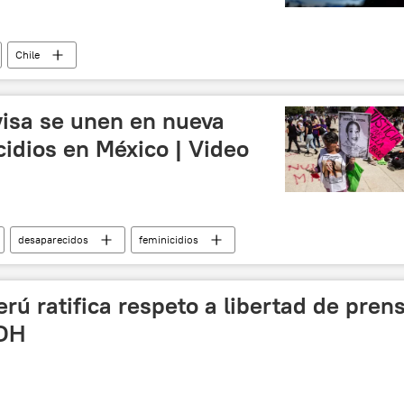
Chile
visa se unen en nueva
cidios en México | Video
desaparecidos
feminicidios
n (México)
erú ratifica respeto a libertad de pren
IDH