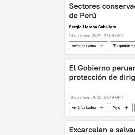
Sectores conserva
de Perú
Sergio Llerena Caballero
19 de mayo 2022, 21:56 GMT
América Latina
💬 Opinión y 
El Gobierno peruan
protección de diri
19 de mayo 2022, 21:49 GMT
América Latina
Perú
Excarcelan a salv