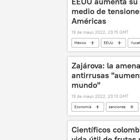
EEUU aumenta su i
medio de tensione
Américas
19 de mayo 2022, 23:15 GMT
México
EEUU
Yuca
Joe Biden
América Latina
Zajárova: la amen
antirrusas "aument
mundo"
19 de mayo 2022, 23:13 GMT
Economía
sanciones
Científicos colom
vida útil de frutas