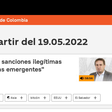
e de Colombia
artir del 19.05.2022
 sanciones ilegítimas
ias emergentes"
56:56
🌏 Asia
bitcóin
EEUU
El Salvador