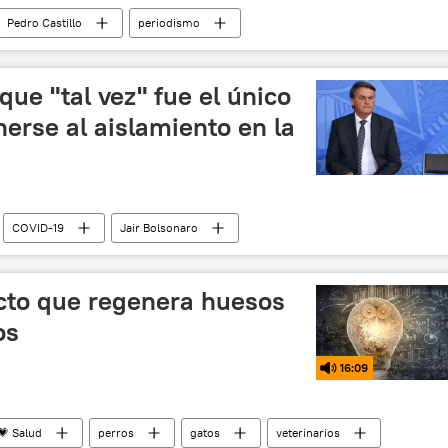
Pedro Castillo
periodismo
que "tal vez" fue el único
erse al aislamiento en la
COVID-19
Jair Bolsonaro
cto que regenera huesos
os
16:09
💗 Salud
perros
gatos
veterinarios