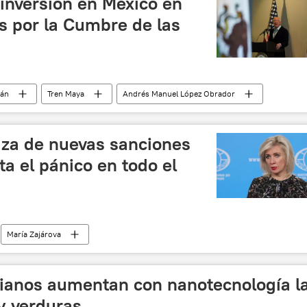
nversión en México en
s por la Cumbre de las
tán
Tren Maya
Andrés Manuel López Obrador
aza de nuevas sanciones
a el pánico en todo el
María Zajárova
bianos aumentan con nanotecnología l
 y verduras