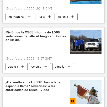
19 de febrero 2022, 20:18 GMT
Internacional
Rusia
Ucrania
refugiados
🛡️ Zonas de conflicto
🌍 Europa
Donbás
Misión de la OSCE informa de 1.566
violaciones del alto el fuego en Donbás
📰 Conflicto en el este de Ucrania (2014-2022)
en un día
19 de febrero 2022, 19:57 GMT
Defensa
Ucrania
Donbás
OSCE
🌍 Europa
🛡️ Zonas de conflicto
¿De vuelta en la URSS? Una cadena
española llama "soviéticas" a las
📰 Conflicto en el este de Ucrania (2014-2022)
autoridades de Rusia | Video