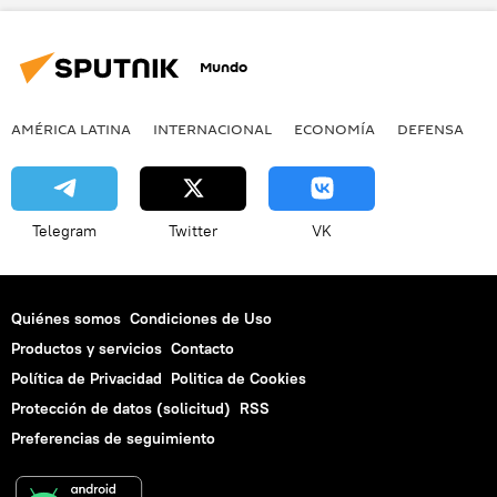
Mundo
AMÉRICA LATINA
INTERNACIONAL
ECONOMÍA
DEFENSA
M
Telegram
Twitter
VK
Quiénes somos
Condiciones de Uso
Productos y servicios
Contacto
Política de Privacidad
Politica de Cookies
Protección de datos (solicitud)
RSS
Preferencias de seguimiento