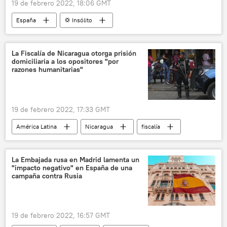
19 de febrero 2022, 18:06 GMT
España
💢 Insólito
Unión Soviética (URSS)
La Fiscalía de Nicaragua otorga prisión
domiciliaria a los opositores "por
razones humanitarias"
19 de febrero 2022, 17:33 GMT
América Latina
Nicaragua
fiscalía
La Embajada rusa en Madrid lamenta un
"impacto negativo" en España de una
campaña contra Rusia
19 de febrero 2022, 16:57 GMT