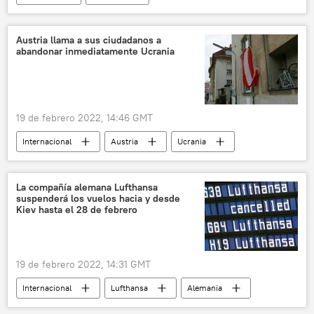
📰 Conflicto en el este de Ucrania (2014-2022)
🛡️ Zonas de conflicto
🌍 Europa
Austria llama a sus ciudadanos a
abandonar inmediatamente Ucrania
explosivos
Lugansk
19 de febrero 2022, 14:46 GMT
Internacional
Austria
Ucrania
🛡️ Zonas de conflicto
📰 Conflicto en el este de Ucrania (2014-2022)
La compañía alemana Lufthansa
suspenderá los vuelos hacia y desde
🌍 Europa
Kiev hasta el 28 de febrero
19 de febrero 2022, 14:31 GMT
Internacional
Lufthansa
Alemania
🌍 Europa
Ucrania