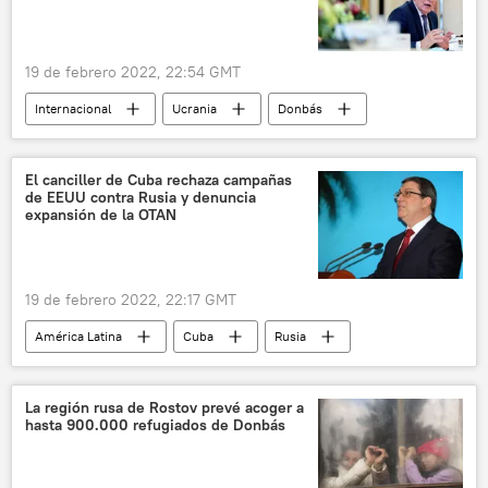
deuda
19 de febrero 2022, 22:54 GMT
Internacional
Ucrania
Donbás
🛡️ Zonas de conflicto
🌍 Europa
Unión Europea (UE)
El canciller de Cuba rechaza campañas
de EEUU contra Rusia y denuncia
expansión de la OTAN
19 de febrero 2022, 22:17 GMT
América Latina
Cuba
Rusia
EEUU
OTAN
expansión
Occidente
🌍 Europa
Ucrania
La región rusa de Rostov prevé acoger a
hasta 900.000 refugiados de Donbás
🛡️ Zonas de conflicto