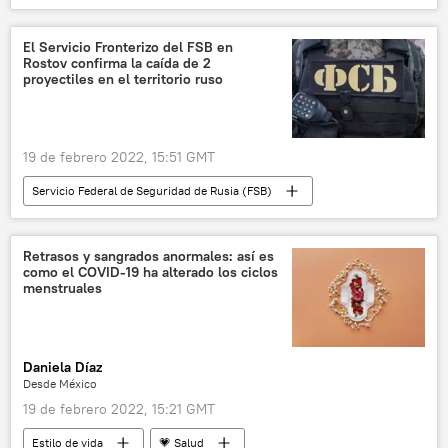
📰 Caso Epstein
El Servicio Fronterizo del FSB en
Rostov confirma la caída de 2
proyectiles en el territorio ruso
19 de febrero 2022, 15:51 GMT
Servicio Federal de Seguridad de Rusia (FSB)
Defensa
🛡️ Zonas de conflicto
📰 Conflicto en el este de Ucrania (2014-2022)
Retrasos y sangrados anormales: así es
como el COVID-19 ha alterado los ciclos
proyectiles
Ucrania
🌍 Europa
menstruales
Daniela Díaz
Desde México
19 de febrero 2022, 15:21 GMT
Estilo de vida
💗 Salud