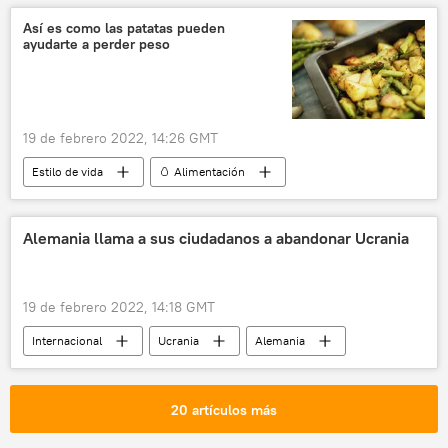
📰 Conflicto en el este de Ucrania (2014-2022)
Así es como las patatas pueden
ayudarte a perder peso
19 de febrero 2022, 14:26 GMT
Estilo de vida
🥚 Alimentación
patatas
Alemania llama a sus ciudadanos a abandonar Ucrania
19 de febrero 2022, 14:18 GMT
Internacional
Ucrania
Alemania
🌍 Europa
🛡️ Zonas de conflicto
📰 Conflicto en el este de Ucrania (2014-2022)
20 artículos más