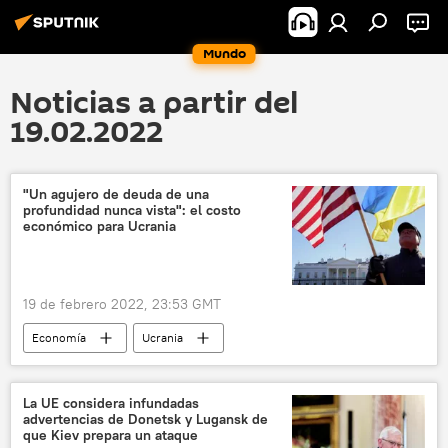
Mundo
Noticias a partir del
19.02.2022
"Un agujero de deuda de una
profundidad nunca vista": el costo
económico para Ucrania
19 de febrero 2022, 23:53 GMT
Economía
Ucrania
📈 Mercados y finanzas
EEUU
ayuda financiera
Rusia
La UE considera infundadas
advertencias de Donetsk y Lugansk de
📰 Conflicto en el este de Ucrania (2014-2022)
que Kiev prepara un ataque