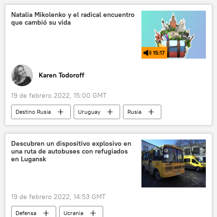
📰 Conflicto en el este de Ucrania (2014-2022)
Natalia Mikolenko y el radical encuentro
que cambió su vida
Bielorrusia
agentes
explosiones
15:17
Karen Todoroff
19 de febrero 2022, 15:00 GMT
Destino Rusia
Uruguay
Rusia
viaje
República Dominicana
Descubren un dispositivo explosivo en
una ruta de autobuses con refugiados
en Lugansk
19 de febrero 2022, 14:53 GMT
Defensa
Ucrania