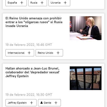
España
Rusia
Ucrania
📰 Conflicto en el este de Ucrania (2014-2022)
🌍 Europa
El Reino Unido amenaza con prohibir
entrar a los "oligarcas rusos" si Rusia
invade Ucrania
19 de febrero 2022, 16:46 GMT
Internacional
Reino Unido
Elizabeth Truss
Ucrania
Rusia
📈 Mercados y finanzas
oligarcas
Hallan ahorcado a Jean-Luc Brunel,
colaborador del 'depredador sexual'
📰 Conflicto en el este de Ucrania (2014-2022)
Jeffrey Epstein
19 de febrero 2022, 16:30 GMT
Jeffrey Epstein
👤 Gente